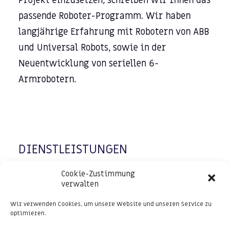
Projekt einzusetzen, schreiben wir Ihnen das
passende Roboter-Programm. Wir haben
langjährige Erfahrung mit Robotern von ABB
und Universal Robots, sowie in der
Neuentwicklung von seriellen 6-
Armrobotern.
DIENSTLEISTUNGEN
Cookie-Zustimmung
verwalten
Wartung, Störungsbeseitigung und
Wir verwenden Cookies, um unsere Website und unseren Service zu
optimieren.
Optimierung von Maschinen mit SPS-