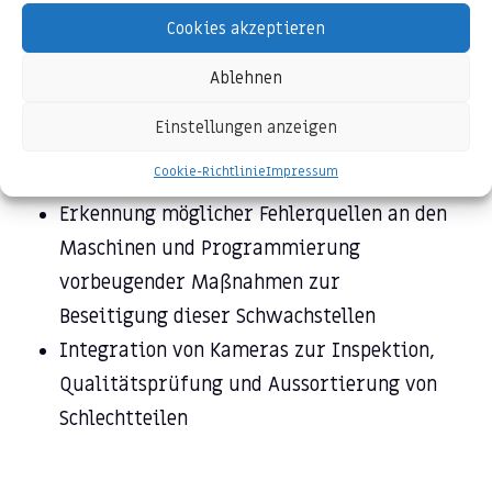
Steuerung (Beckhoff, Simatic S 7)
Cookies akzeptieren
Programmierung und Planung von SPS-
gesteuerten Anlagen (Beckhoff, Simatic S
Ablehnen
7) oder Robotern (ABB uvm.)
Einstellungen anzeigen
Integration von MES in SPS-
gesteuerte
Cookie-Richtlinie
Impressum
Anlagen
Erkennung möglicher Fehlerquellen an den
Maschinen und Programmierung
vorbeugender Maßnahmen zur
Beseitigung dieser Schwachstellen
Integration von Kameras zur Inspektion,
Qualitätsprüfung und Aussortierung von
Schlechtteilen