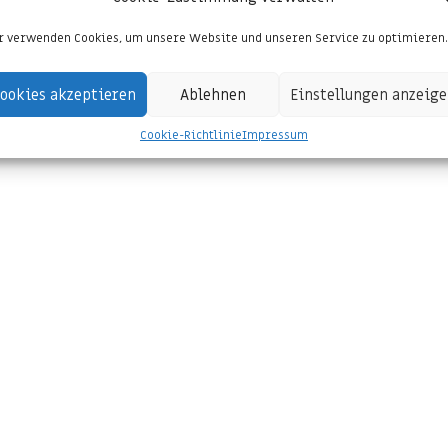
E-Mail-Adresse
*
W
 verwenden Cookies, um unsere Website und unseren Service zu optimieren.
ookies akzeptieren
Ablehnen
Einstellungen anzeig
Browser für meinen nächsten Kommentar speichern.
Cookie-Richtlinie
Impressum